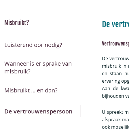
Misbruikt?
De vert
Vertrouwens
Luisterend oor nodig?
De vertrou
Wanneer is er sprake van
misbruik in 
misbruik?
en staan hu
ervaring op
Aan de kwa
Misbruikt ... en dan?
bijhouden v
De vertrouwenspersoon
U spreekt me
afspraak ma
ook mogelijk