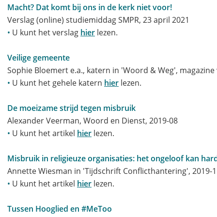
Macht? Dat komt bij ons in de kerk niet voor!
Verslag (online) studiemiddag SMPR, 23 april 2021
•
U kunt het verslag
hier
lezen.
Veilige gemeente
Sophie Bloemert e.a., katern in 'Woord & Weg', magazine
•
U kunt het gehele katern
hier
lezen.
De moeizame strijd tegen misbruik
Alexander Veerman, Woord en Dienst, 2019-08
•
U kunt het artike
l
hier
lezen.
Misbruik in religieuze organisaties: het ongeloof kan har
Annette Wiesman in 'Tijdschrift Conflicthantering', 2019-1
•
U kunt het artike
l
hier
l
ezen.
Tussen Hooglied en #MeToo