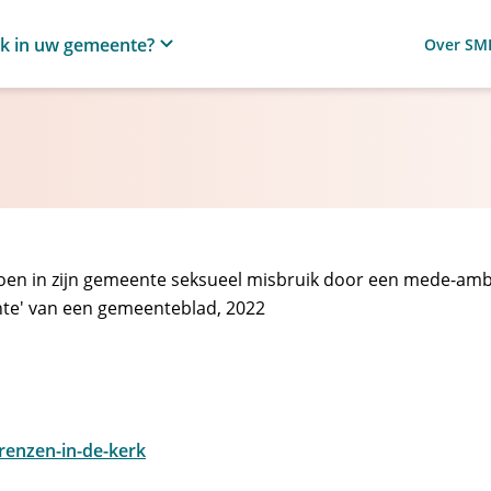
ik in uw gemeente?
Over SM
toen in zijn gemeente seksueel misbruik door een mede-am
nte' van een gemeenteblad, 2022
renzen-in-de-kerk