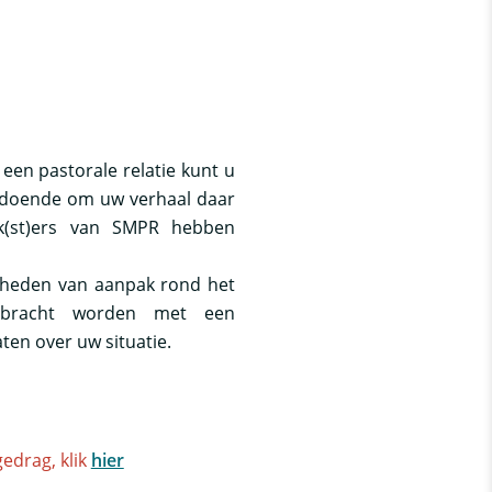
en pastorale relatie kunt u
ldoende om uw verhaal daar
k(st)ers van SMPR hebben
jkheden van aanpak rond het
ebracht worden met een
en over uw situatie.
ge
drag, klik
hier