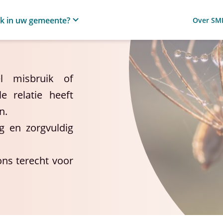
ik in uw gemeente?
Over SM
l misbruik of
e relatie heeft
n.
g en zorgvuldig
ns terecht voor